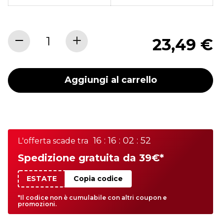
23,49 €
Aggiungi al carrello
16 : 16 : 02 : 52
L'offerta scade tra
Spedizione gratuita da 39€*
ESTATE
Copia codice
*Il codice non è cumulabile con altri coupon e
promozioni.