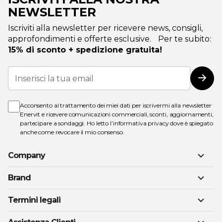
NEWSLETTER
Iscriviti alla newsletter per ricevere news, consigli,
approfondimenti e offerte esclusive. Per te subito:
15% di sconto + spedizione gratuita!
Iscriviti
alla
Iscri
nostra
Newsletter:
Acconsento al trattamento dei miei dati per iscrivermi alla newsletter
Enervit e ricevere comunicazioni commerciali, sconti, aggiornamenti,
partecipare a sondaggi. Ho letto l’
informativa privacy
dove è spiegato
anche come revocare il mio consenso.
Company
Brand
Termini legali