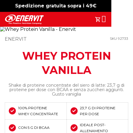
Spedizione gratuita sopra i 49€
-15%
free shipping
Search
Il Tuo Carrell
ENERVIT
SKU 92733
WHEY PROTEIN
VANILLA
Shake di proteine concentrate del siero di latte: 23,7 g di
proteine per dose con BCAA e senza zuccheri aggiunti.
Gusto vaniglia
100% PROTEINE
23,7 G DI PROTEINE
WHEY CONCENTRATE
PER DOSE
IDEALE POST-
CON 5 G DI BCAA
ALLENAMENTO