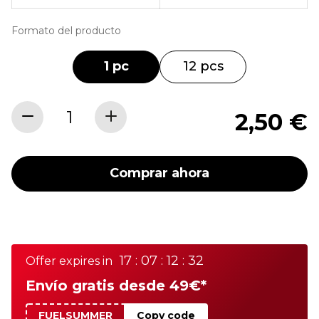
Formato del producto
1 pc
12 pcs
2,50 €
Comprar ahora
17 : 07 : 12 : 32
Offer expires in
Envío gratis desde 49€*
FUELSUMMER
Copy code