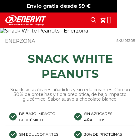
Envío gratis desde 59 €
-15%
free shipping
Search
Tu Carrito
ENERZONA
SKU 91205
SNACK WHITE
PEANUTS
Snack sin azúcares añadidos y sin edulcorantes. Con un
30% de proteínas y fibra prebiótica, de bajo impacto
glucémico. Sabor suave a chocolate blanco.
DE BAJO IMPACTO
SIN AZÚCARES
GLUCÉMICO
AÑADIDOS
SIN EDULCORANTES
30% DE PROTEÍNAS