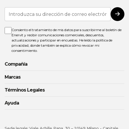
Inscríbase
a
Susc
nuestro
boletín
de
Consiento el tratamiento de mis datos para suscribirme al boletín de
noticias:
Enervit y recibir comunicaciones comerciales, descuentos,
actualizaciones y participar en encuestas. He leído la
política de
privacidad
, donde también se explica cómo revocar mi
consentimiento.
Compañía
Marcas
Términos Legales
Ayuda
Sede legale: Viale Achille Papa, 30 – 20149 Milano - Capitale