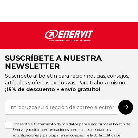
SUSCRÍBETE A NUESTRA
NEWSLETTER
Suscríbete al boletín para recibir noticias, consejos,
artículos y ofertas exclusivas. Para ti ahora mismo:
¡15% de descuento + envío gratuito!
Inscríbase
a
Susc
nuestro
boletín
de
Consiento el tratamiento de mis datos para suscribirme al boletín de
noticias:
Enervit y recibir comunicaciones comerciales, descuentos,
actualizaciones y participar en encuestas. He leído la
política de