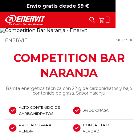
Envío gratis desde 59 €
-15%
free shipping
Search
Tu Carrito
ENERVIT
SKU 99116
COMPETITION BAR
NARANJA
Barrita energética técnica con 22 g de carbohidratos y bajo
contenido de grasa. Sabor naranja.
ALTO CONTENIDO DE
3% DE GRASA
CARBOHIDRATOS
PROBADO PARA
CON FRUTA DE
RENDIR
VERDAD