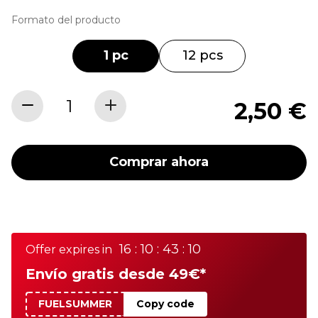
Formato del producto
1 pc
12 pcs
2,50 €
Comprar ahora
16 : 10 : 43 : 10
Offer expires in
Envío gratis desde 49€*
FUELSUMMER
Copy code