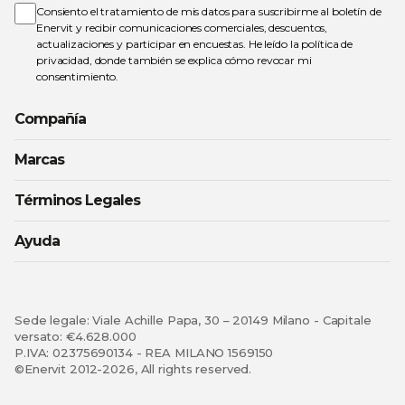
de
Consiento el tratamiento de mis datos para suscribirme al boletín de
noticias:
Enervit y recibir comunicaciones comerciales, descuentos,
actualizaciones y participar en encuestas. He leído la
política de
privacidad
, donde también se explica cómo revocar mi
consentimiento.
Compañía
Marcas
Términos Legales
Ayuda
Sede legale: Viale Achille Papa, 30 – 20149 Milano - Capitale
versato: €4.628.000
P.IVA: 02375690134 - REA MILANO 1569150
©Enervit 2012-2026, All rights reserved.