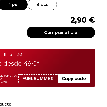
1 pc
8 pcs
2,90 €
Comprar ahora
 : 11 : 31 : 20
is desde 49€*
le con otros
FUELSUMMER
Copy code
on
a web.
oducto