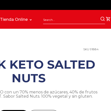
Tienda Online
SKU 91884
K KETO SALTED
NUTS
ETO con un 70% menos de azúcares, 40% de frutos
T. Sabor Salted Nuts. 100% vegetal y sin gluten.