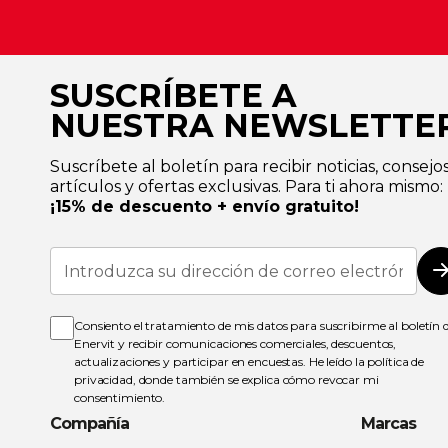
SUSCRÍBETE A
NUESTRA NEWSLETTE
Suscríbete al boletín para recibir noticias, consejos
artículos y ofertas exclusivas. Para ti ahora mismo:
¡15% de descuento + envío gratuito!
Inscríbase
a
nuestro
boletín
de
Consiento el tratamiento de mis datos para suscribirme al boletín 
noticias:
Enervit y recibir comunicaciones comerciales, descuentos,
actualizaciones y participar en encuestas. He leído la
política de
privacidad
, donde también se explica cómo revocar mi
consentimiento.
Compañía
Marcas