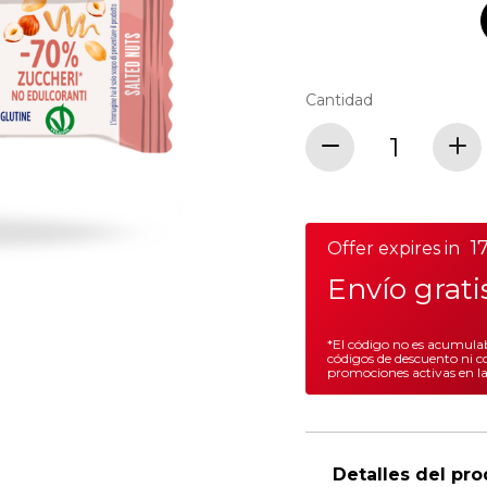
Cantidad
17
Offer expires in
Envío grat
*El código no es acumulab
códigos de descuento ni c
promociones activas en l
Detalles del pr