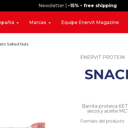
Newsletter |
Envío gratis desde 59 €
-15%
+
free shipping
pañía
Marcas
Equipe Enervit Magazine
eto Salted Nuts
ENERVIT PROTEIN
SNAC
Barrita proteica K
secos y aceite MC
Formato del producto