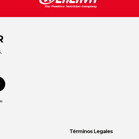
R
,
Suscribirse
de
Términos Legales